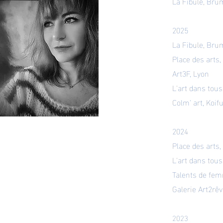
La Fibule, Bru
2025
La Fibule, Bru
Place des arts
Art3F, Lyon
L'art dans tous
Colm' art, Koif
2024
Place des arts,
L'art dans tous
Talents de fem
​Galerie Art2rê
2023