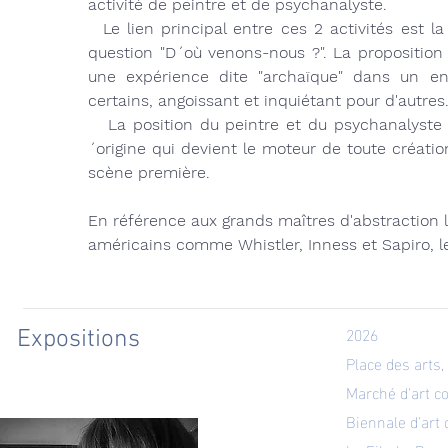
activité de
peintre
et de psychanalyste.
Le lien principal entre ces 2 activités est la
question "D´où venons-nous ?". La
proposition
une expérience dite "archaïque" dans un 
certains, angoissant et inquiétant pour d'autres
La position du peintre et du psychanalyste ét
´origine qui devient le moteur de toute créati
scène première.
En référence aux grands maîtres
d'abstraction
l
américains comme Whistler, Inness et Sapiro, l
2026
Expositions
Place des arts
Marché d'art c
Biennale d'art