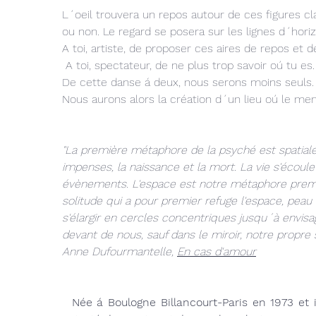
L´oeil trouvera un repos autour de ces figures cla
ou non. Le regard se posera sur les lignes d´hori
A toi, artiste, de proposer ces aires de repos et de 
A toi, spectateur, de ne plus trop savoir oú tu es
De cette danse á deux, nous serons moins seuls
Nous aurons alors la création d´un lieu oú le merv
"La première métaphore de la psyché est spatiale
impenses, la naissance et la mort. La vie s'écou
évènements. L'espace est notre métaphore pre
solitude qui a pour premier refuge l'espace, peau
s'élargir en cercles concentriques jusqu´à envisage
devant de nous, sauf dans le miroir, notre propre s
Anne Dufourmantelle,
En cas d'amour
Née á Boulogne Billancourt-Paris en 1973 et 